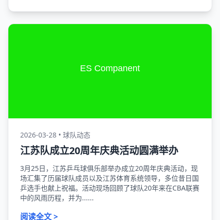
2026-03-28 • 球队动态
江苏队成立20周年庆典活动圆满举办
3月25日，江苏乒乓球俱乐部举办成立20周年庆典活动，现
场汇集了历届球队成员以及江苏体育系统领导，多位昔日国
乒选手也献上祝福。活动现场回顾了球队20年来在CBA联赛
中的风雨历程，并为......
阅读全文 >