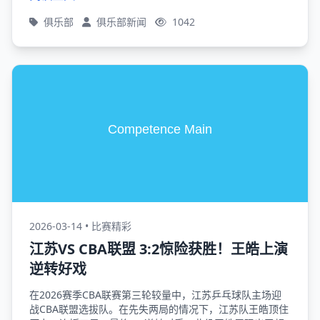
俱乐部
俱乐部新闻
1042
2026-03-14 • 比赛精彩
江苏VS CBA联盟 3:2惊险获胜！王皓上演
逆转好戏
在2026赛季CBA联赛第三轮较量中，江苏乒乓球队主场迎
战CBA联盟选拔队。在先失两局的情况下，江苏队王皓顶住