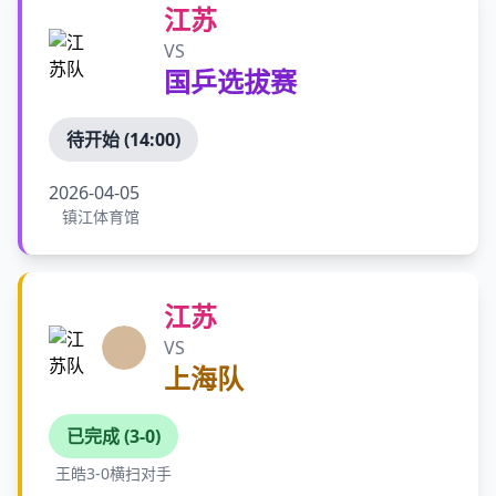
江苏
VS
国乒选拔赛
待开始 (14:00)
2026-04-05
镇江体育馆
江苏
VS
上海队
已完成 (3-0)
王皓3-0横扫对手