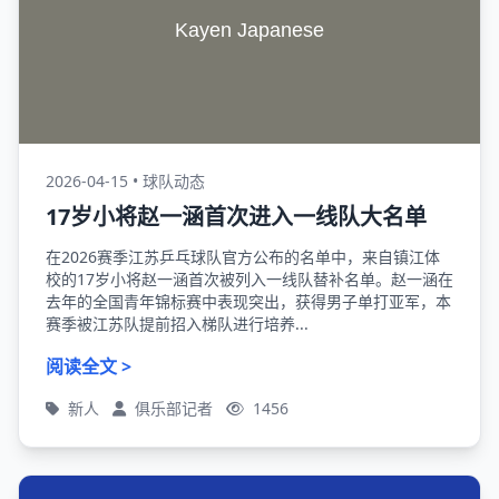
2026-04-15 • 球队动态
17岁小将赵一涵首次进入一线队大名单
在2026赛季江苏乒乓球队官方公布的名单中，来自镇江体
校的17岁小将赵一涵首次被列入一线队替补名单。赵一涵在
去年的全国青年锦标赛中表现突出，获得男子单打亚军，本
赛季被江苏队提前招入梯队进行培养...
阅读全文 >
新人
俱乐部记者
1456