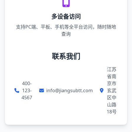
多设备访问
支持PC端、平板、手机等全平台访问，随时随地
查询
联系我们
江苏
省南
400-
京市
123-
info@jiangsubtt.com
玄武
4567
区中
山路
18号