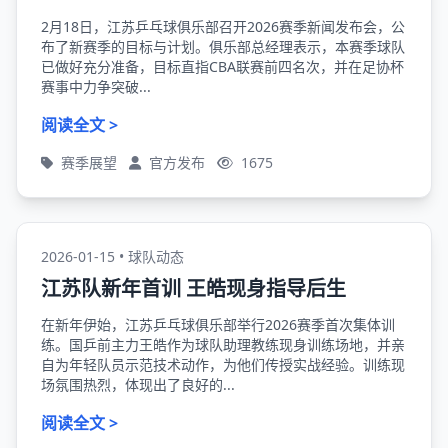
2月18日，江苏乒乓球俱乐部召开2026赛季新闻发布会，公
布了新赛季的目标与计划。俱乐部总经理表示，本赛季球队
已做好充分准备，目标直指CBA联赛前四名次，并在足协杯
赛事中力争突破...
阅读全文 >
赛季展望
官方发布
1675
2026-01-15 • 球队动态
江苏队新年首训 王皓现身指导后生
在新年伊始，江苏乒乓球俱乐部举行2026赛季首次集体训
练。国乒前主力王皓作为球队助理教练现身训练场地，并亲
自为年轻队员示范技术动作，为他们传授实战经验。训练现
场氛围热烈，体现出了良好的...
阅读全文 >