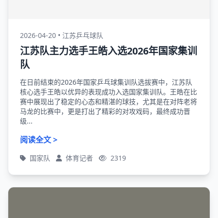
2026-04-20 • 江苏乒乓球队
江苏队主力选手王皓入选2026年国家集训
队
在日前结束的2026年国家乒乓球集训队选拔赛中，江苏队
核心选手王皓以优异的表现成功入选国家集训队。王皓在比
赛中展现出了稳定的心态和精湛的球技，尤其是在对阵老将
马龙的比赛中，更是打出了精彩的对攻戏码，最终成功晋
级...
阅读全文 >
国家队
体育记者
2319