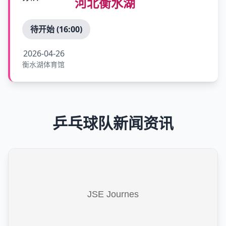
河北衡水湖
待开始 (16:00)
2026-04-26
衡水湖体育馆
乒乓球队新闻资讯