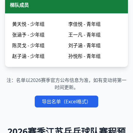
梯队成员
黄天悦 - 少年组
李佳悦 - 青年组
张涵予 - 少年组
王一凡 - 青年组
陈灵戈 - 少年组
刘子涵 - 青年组
赵子涵 - 少年组
孙悦彤 - 青年组
注：名单以2026赛季官方公布信息为准，如有变动将第一
时间更新。
导出名单（Excel格式）
2026赛季江苏乒乓球队赛程预